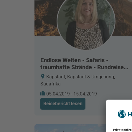
Endlose Weiten - Safaris -
traumhafte Strände - Rundreise
durch Südafrika
Kapstadt, Kapstadt & Umgebung,
Südafrika
05.04.2019 - 15.04.2019
Reisebericht lesen