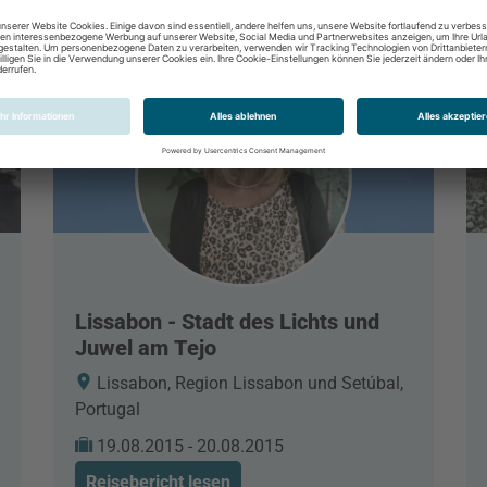
Lissabon - Stadt des Lichts und
Juwel am Tejo
Lissabon, Region Lissabon und Setúbal,
Portugal
19.08.2015 - 20.08.2015
Reisebericht lesen