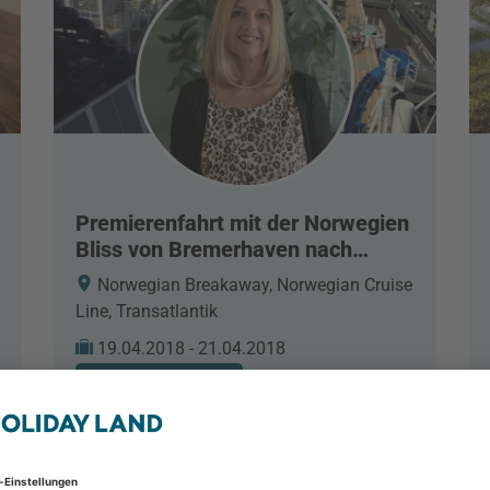
Premierenfahrt mit der Norwegien
Bliss von Bremerhaven nach
Southhampton
Norwegian Breakaway, Norwegian Cruise
Line, Transatlantik
19.04.2018 - 21.04.2018
Reisebericht lesen