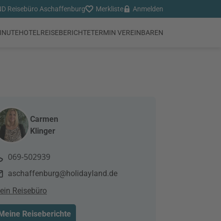
 Reisebüro Aschaffenburg
Merkliste
Anmelden
INUTE
HOTEL
REISEBERICHTE
TERMIN VEREINBAREN
Carmen
Klinger
069-502939
aschaffenburg@holidayland.de
ein Reisebüro
Meine Reiseberichte