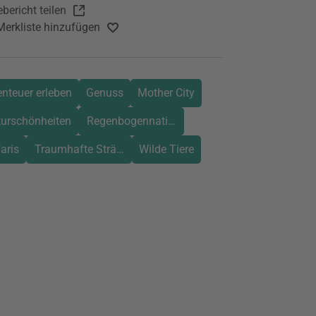
bericht teilen
Merkliste hinzufügen
nteuer erleben
Genuss
Mother City
urschönheiten
Regenbogennation
aris
Traumhafte Strände
Wilde Tiere