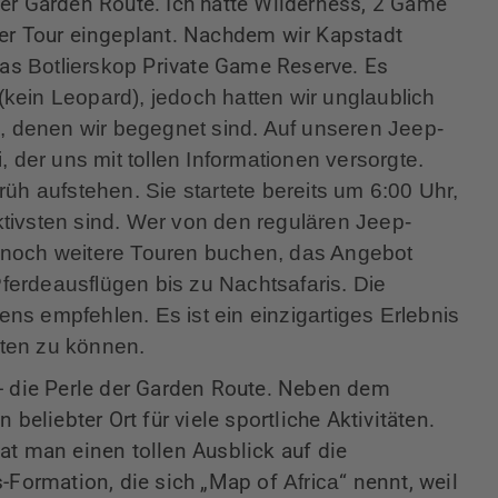
er Garden Route. Ich hatte Wilderness, 2 Game
rer Tour eingeplant. Nachdem wir Kapstadt
das
Botlierskop
Private Game Reserve. Es
(kein Leopard), jedoch hatten wir unglaublich
n, denen wir begegnet sind. Auf unseren Jeep-
, der uns mit tollen Informationen versorgte.
früh
aufstehen
. Sie startete bereits um 6:00 Uhr,
tivsten sind. Wer von den regulären Jeep-
 noch weitere Touren buchen, das Angebot
erdeausflügen bis zu Nachtsafaris. Die
s empfehlen. Es ist ein einzigartiges Erlebnis
ten zu können.
- die Perle der Garden Route. Neben dem
 beliebter Ort für viele sportliche Aktivitäten.
at man einen tollen Ausblick auf die
s-Formation, die sich „Map of
Africa
“ nennt, weil