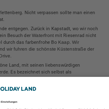
Plettenberg. Nicht verpassen sollte man einen
t.
nde entgegen. Zurück in Kapstadt, wo wir noch
 ein Besuch der
Waterfront
mit Riesenrad nicht
l durch das farbenfrohe Bo
Kaap
. Wir
nd wir fuhren die schönste Küstenstraße der
Drive.
öne Land, mit seinen liebenswürdigen
e. Es bezeichnet sich selbst als
alt der Völker darstellen.
Für mich beschreibt er
arbenpracht, die Schönheit und landschaftliche
rika