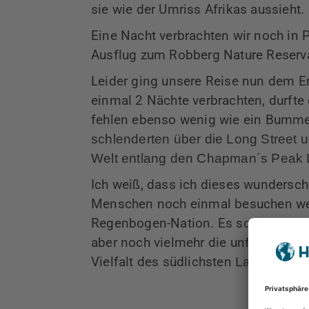
sie wie der Umriss Afrikas aussieht.
Eine Nacht verbrachten wir noch in 
Ausflug zum
Robberg Nature Reserva
Leider ging unsere Reise nun dem E
einmal 2 Nächte verbrachten, durfte
fehlen ebenso wenig wie ein Bumme
schlenderten über die Long Street u
Welt entlang den
Chapman
´s Peak 
Ich
weiß, dass ich dieses wundersch
Menschen noch einmal besuchen werd
Regenbogen-Nation. Es soll die Vielf
aber noch vielmehr die unfassbare F
Vielfalt des südlichsten
Landes in Af