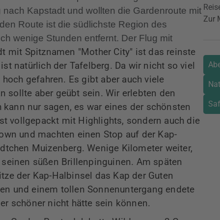
Reise
g nach Kapstadt und wollten die Gardenroute mit
Zur 
en Route ist die südlichste Region des
h wenige Stunden entfernt. Der Flug mit
t mit Spitznamen "
Mother
City" ist das reinste
Abe
st natürlich der Tafelberg. Da wir nicht so viel
n hoch gefahren. Es gibt aber auch viele
Nat
 sollte aber geübt sein. Wir erlebten den
Saf
 kann nur sagen, es war eines der schönsten
ist vollgepackt mit Highlights, sondern auch die
wn und machten einen Stop auf der Kap-
tädtchen
Muizenberg
. Wenige Kilometer weiter,
 seinen süßen Brillenpinguinen. Am späten
itze der Kap-Halbinsel das Kap der Guten
ken und einem tollen Sonnenuntergang endete
er schöner nicht hätte sein können.