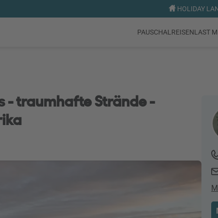
HOLIDAY LAND
PAUSCHALREISEN
LAST M
s - traumhafte Strände -
rika
M