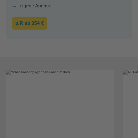
eigene Anreise
p.P. ab
354 €