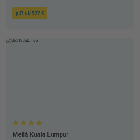
p.P. ab
577 €
Meliá Kuala Lumpur