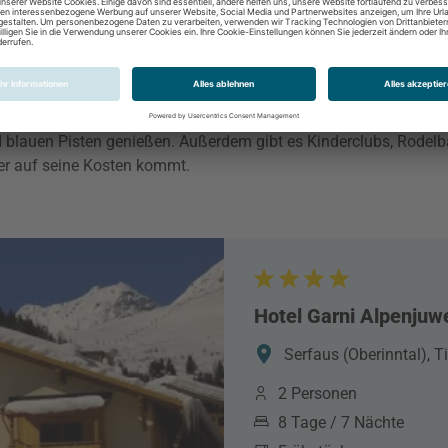
s-Ladis, Österreich
f Familien ausgerichtet und bietet ein rundum durchdachtes Konz
len sich kleine Gäste bestens aufgehoben. Das Maskottchen „Ber
 blauen Pisten genießen. Außerdem gibt es Kinderclubs, Rodelb
er auf seine Kosten kommt.
Hotel Garni Alpenjuw
Serfaus (Oberinntal), Ti
2 Personen
8 Tage / 7 Nächte