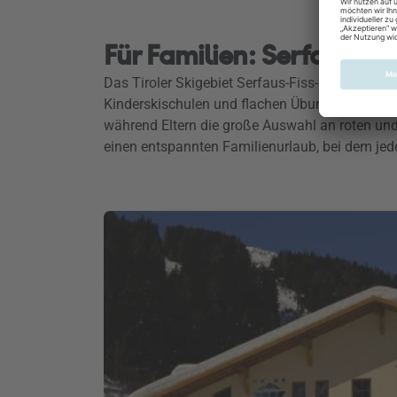
Für Familien: Serfaus-Fis
Das Tiroler Skigebiet Serfaus-Fiss-Ladis ist au
Kinderskischulen und flachen Übungspisten füh
während Eltern die große Auswahl an roten und
einen entspannten Familienurlaub, bei dem jed