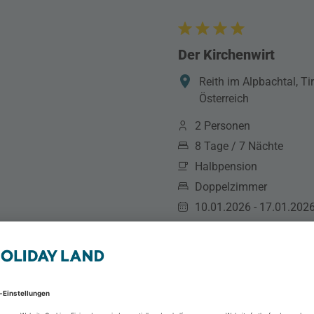
Der Kirchenwirt
Reith im Alpbachtal, Tir
Österreich
2 Personen
8 Tage / 7 Nächte
Halbpension
Doppelzimmer
10.01.2026 - 17.01.202
eigene Anreise
p.P. ab
963 €