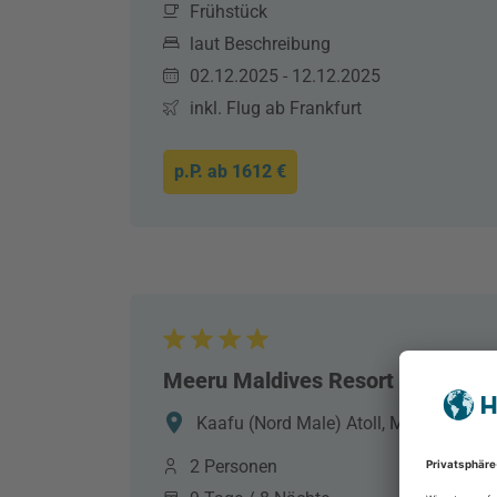
Frühstück
laut Beschreibung
02.12.2025 - 12.12.2025
inkl. Flug ab Frankfurt
p.P. ab
1612 €
Meeru Maldives Resort Island
Kaafu (Nord Male) Atoll, Malediven, M
2 Personen