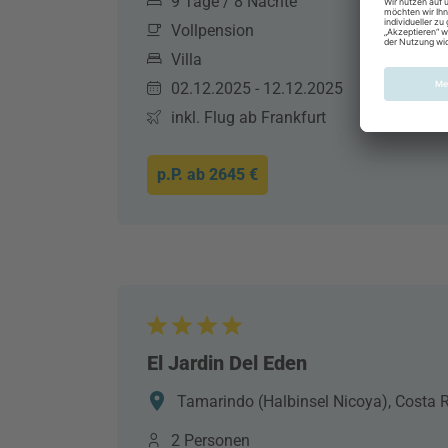
9 Tage / 8 Nächte
Vollpension
Villa
02.12.2025 - 12.12.2025
inkl. Flug ab Frankfurt
p.P. ab
2645 €
El Jardin Del Eden
Tamarindo (Halbinsel Nicoya), Costa R
2 Personen